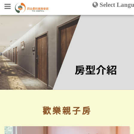
Select Lang
同
合
農
回
科
首
商
頁
務
會
館
關
於
同
合
歡樂親子房
最
新
消