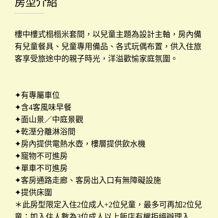
房型介紹
饗
宴
樓中樓式榻榻米套間，以兒童主題為設計主軸，房內備
有兒童餐具、兒童專用備品、各式玩偶布置，供入住旅
設
客享受旅途中的親子時光，洋溢歡愉家庭氛圍。
施
服
務
✦有專屬車位
✦含4客風味早餐
✦面山景／中庭景觀
✦乾溼分離淋浴間
交
✦房內提供電熱水壺，樓層提供飲水機
通
✦寵物不可進房
資
✦單車不可進房
訊
✦客房通路走廊、客房出入口有無障礙設施
✦提供床圍
＊此房型限定入住2位成人+2位兒童，最多可再加2位兒
屏
童；如入住人數為3位成人以上飯店有權拒絕辦理入