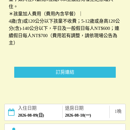
東
住。
玩
＊孩童加人費用（費用內含早餐）｜
樂
4歲(含)或120公分以下孩童不收費；5-12歲或身高120公
分(含)-140公分以下，平日及一般假日每人NT$600；連
續假日每人NT$700（費用若有調整，請依現場公告為
線
主）
上
訂
房
訂房連結
聯
繫
我
們
入住日期
退房日期
1
晚
2026-08-09(日)
2026-08-10(一)