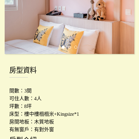
息
房
型
介
紹
房型資料
會
議
間數：3間
場
可住人數：4人
地
坪數：8坪
床型：樓中樓榻榻米+Kingsize*1
房間地板：木質地板
餐
有無窗戶：有對外窗
飲